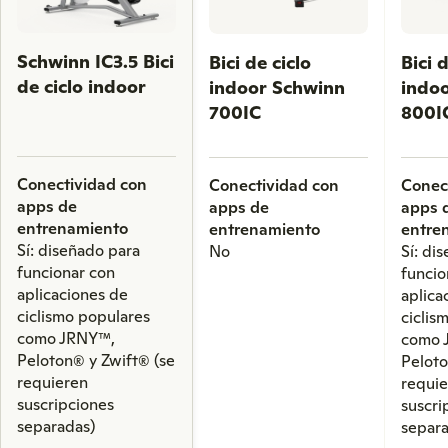
to
scroll
Schwinn IC3.5 Bici
Bici de ciclo
Bici 
through
de ciclo indoor
indoor Schwinn
indo
comparison
700IC
800I
products.
Conectividad con
Conectividad con
Conec
apps de
apps de
apps 
entrenamiento
entrenamiento
entre
Sí: diseñado para
No
Sí: di
funcionar con
funcio
aplicaciones de
aplica
ciclismo populares
ciclis
como JRNY™,
como 
Peloton® y Zwift® (se
Peloto
requieren
requi
suscripciones
suscri
separadas)
separ