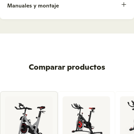
Manuales y montaje
Comparar productos
Use
left
and
right
arrow
keys