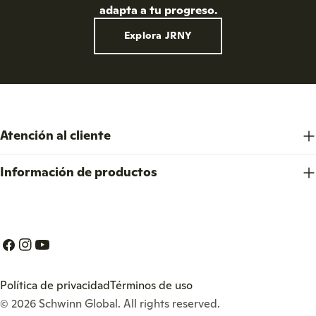
adapta a tu progreso.
Explora JRNY
Atención al cliente
Información de productos
Facebook
Instagram
YouTube
Política de privacidad
Términos de uso
© 2026
Schwinn Global
. All rights reserved.