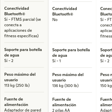
Conectividad
Conectividad
Conec
Bluetooth®
Bluetooth®
Bluet
Sí - FTMS parcial (se
No
Sí - F
conecta a
conect
aplicaciones de
aplica
fitness específicas)
fitnes
Soporte para botella
Soporte para botella
Soport
de agua
de agua
de ag
Sí - 2
Sí - 1
Sí - 2
Peso máximo del
Peso máximo del
Peso 
usuario
usuario
usuari
113 kg (250 lb)
136 kg (300 lb)
150 kg
Fuente de
Fuente de
Fuent
alimentación
alimentación
alime
Adaptador de pared
2 pilas AA
Adapt