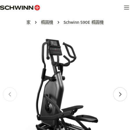
跳
至
內
家
橢圓機
Schwinn 590E 橢圓機
容
跳
轉
至
產
品
訊
息
在模式中開啟媒體 0