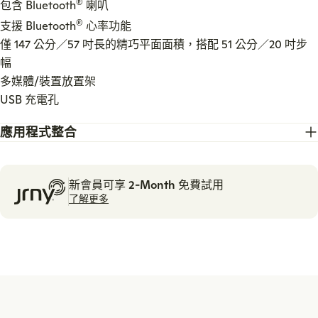
®
包含 Bluetooth
喇叭
®
支援 Bluetooth
心率功能
僅 147 公分／57 吋長的精巧平面面積，搭配 51 公分／20 吋步
幅
多媒體/裝置放置架
JRNY 包含：
USB 充電孔
JRNY 應用程式會員資格單一訂閱最多可支援 3 位使
用者。 升級至 JRNY All-Access 可支援 6 位使用者。
應用程式整合
數以千計的健身可能性可供探索。
每天提供個人化的適應性健身訓練。
立即加入，隨時取消。
新會員可享 2-Month 免費試用
了解更多