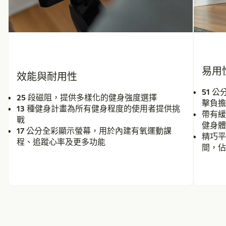
易用
效能與耐用性
51 
25 段磁阻
，提供多樣化的健身強度選擇
擊負
13 種健身計畫
為所有健身程度的使用者提供挑
帶有
戰
健身
17 公分全彩顯示螢幕
，用於內建有氧運動課
精巧
程、追蹤心率及更多功能
間，佔