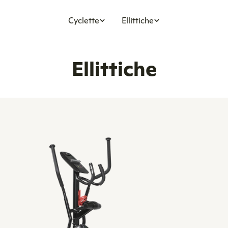
Cyclette
Ellittiche
C
Ellittiche
o
l
l
e
z
i