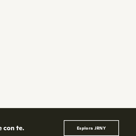
 con te.
Esplora JRNY