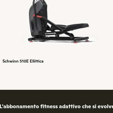
o
n
e
:
Tipo:
Schwinn 510E Ellittica
L'abbonamento fitness adattivo che si evolve