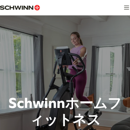
コ
ン
テ
ン
ツ
に
ス
キ
ッ
プ
Schwinnホームフ
ィットネス