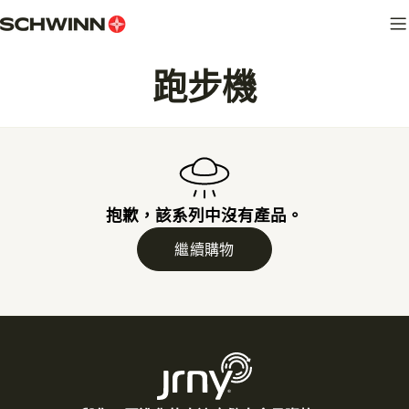
跳
至
內
收
跑步機
容
藏
:
抱歉，該系列中沒有產品。
繼續購物