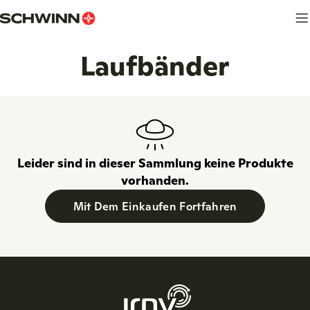
Zum
Inhalt
springen
S
Laufbänder
a
m
m
Leider sind in dieser Sammlung keine Produkte
vorhanden.
l
Mit Dem Einkaufen Fortfahren
u
n
g