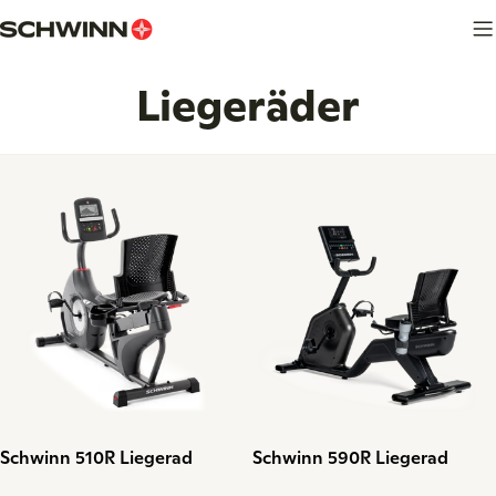
Zum
Inhalt
springen
S
Liegeräder
a
m
m
l
u
n
Typ:
Typ:
Schwinn 510R Liegerad
Schwinn 590R Liegerad
g