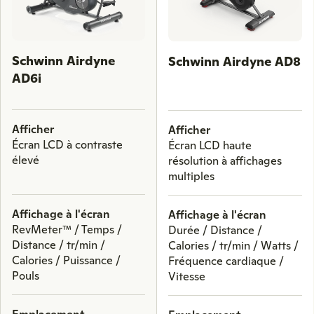
to
scroll
through
Schwinn Airdyne
Schwinn Airdyne AD8
comparison
AD6i
products.
Afficher
Afficher
Écran LCD à contraste
Écran LCD haute
élevé
résolution à affichages
multiples
Affichage à l'écran
Affichage à l'écran
RevMeter™ / Temps /
Durée / Distance /
Distance / tr/min /
Calories / tr/min / Watts /
Calories / Puissance /
Fréquence cardiaque /
Pouls
Vitesse
Emplacement