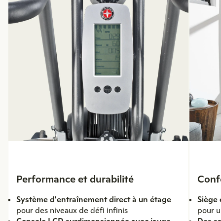
Performance et durabilité
Conf
Système d'entraînement direct à un étage
Siège
pour des niveaux de défi infinis
pour u
Console LCD surdimensionnée avec jauge
Des sa