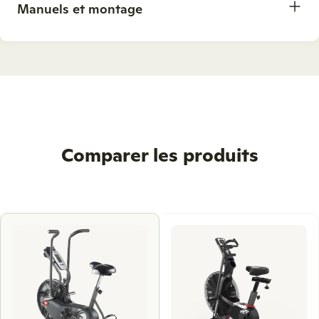
Manuels et montage
Comparer les produits
Use
left
and
right
arrow
keys