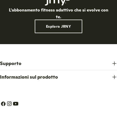
L'abbonamento fitness adattivo che si evolve con
te.
Esplora JRNY
Supporto
Informazioni sul prodotto
Facebook
Instagram
Youtube