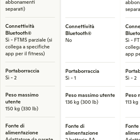
abbonamenti
abbon
separati)
separa
Connettività
Connettività
Connet
Bluetooth®
Bluetooth®
Bluet
Sì - FTMS parziale (si
No
Sì - F
collega a specifiche
colleg
app per il fitness)
app per
Portaborraccia
Portaborraccia
Portab
Sì - 2
Sì - 1
Sì - 2
Peso massimo
Peso massimo utente
Peso 
utente
136 kg (300 lb)
113 kg
150 kg (330 lb)
Fonte di
Fonte di
Fonte 
alimentazione
alimentazione
alime
Adattatore da parete
2 batterie AA
Adatta