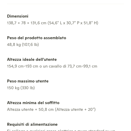
Dimensioni
138,7 x 78 x 131,6 cm (54,6" L x 30,7" P x 51,8" H)
Peso del prodotto assemblato
48,8 kg (107,6 lb)
Altezza ideale dell'utente
154,9 cm-193 cm o un cavallo di 73,7 cm-99,1 cm
Peso massimo utente
150 kg (330 lb)
Altezza minima del soffitto
Altezza utente + 50,8 cm (Altezza utente + 20")
Requisiti di alimentazione
Si collega a qualsiasi presa elettrica a muro standard su un