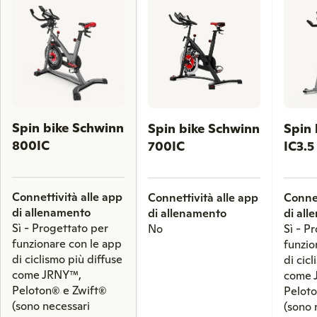
left
and
right
arrow
keys
to
scroll
Spin bike Schwinn
Spin bike Schwinn
Spin 
through
800IC
700IC
IC3.5
comparison
products.
Connettività alle app
Connettività alle app
Connet
di allenamento
di allenamento
di al
Sì - Progettato per
No
Sì - P
funzionare con le app
funzio
di ciclismo più diffuse
di cic
come JRNY™,
come 
Peloton® e Zwift®
Pelot
(sono necessari
(sono 