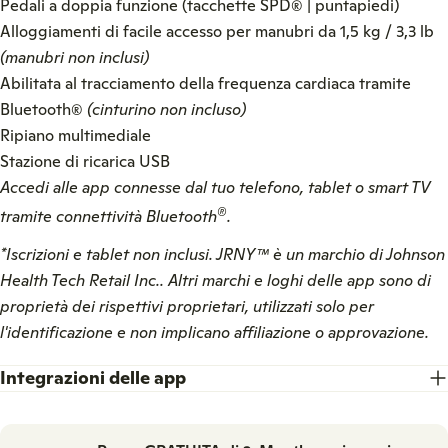
Pedali a doppia funzione (tacchette SPD® | puntapiedi)
Alloggiamenti di facile accesso per manubri da 1,5 kg / 3,3 lb
L'abbonamento fitness
(manubri non inclusi)
adattivo che si evolve con
te.
Abilitata al tracciamento della frequenza cardiaca tramite
Bluetooth®
(cinturino non incluso)
Ripiano multimediale
Stazione di ricarica USB
Accedi alle app connesse dal tuo telefono, tablet o smart TV
®
tramite connettività Bluetooth
.
JRNY include:
*Iscrizioni e tablet non inclusi. JRNY
™
è un marchio di Johnson
Un abbonamento per un massimo di 3 utenti con
l'iscrizione all'app JRNY. Passa a 6 utenti con JRNY
Health Tech Retail Inc.. Altri marchi e loghi delle app sono di
All-Access.
proprietà dei rispettivi proprietari, utilizzati solo per
Migliaia di possibilità di allenamento da esplorare.
l'identificazione e non implicano affiliazione o approvazione.
Allenamenti adattivi personalizzati, forniti
quotidianamente.
Integrazioni delle app
Iscriviti oggi, cancella quando vuoi.