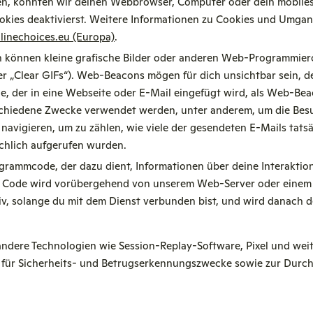
en, könnten wir deinen Webbrowser, Computer oder dein mobiles
okies deaktivierst. Weitere Informationen zu Cookies und Umgan
inechoices.eu (Europa)
.
können kleine grafische Bilder oder anderen Web-Programmier
r „Clear GIFs“). Web-Beacons mögen für dich unsichtbar sein, 
, der in eine Webseite oder E-Mail eingefügt wird, als Web-Bea
chiedene Zwecke verwendet werden, unter anderem, um die Besu
navigieren, um zu zählen, wie viele der gesendeten E-Mails tats
ächlich aufgerufen wurden.
rogrammcode, der dazu dient, Informationen über deine Interakti
 Der Code wird vorübergehend von unserem Web-Server oder einem
tiv, solange du mit dem Dienst verbunden bist, und wird danach d
dere Technologien wie Session-Replay-Software, Pixel und weit
 für Sicherheits- und Betrugserkennungszwecke sowie zur Durc