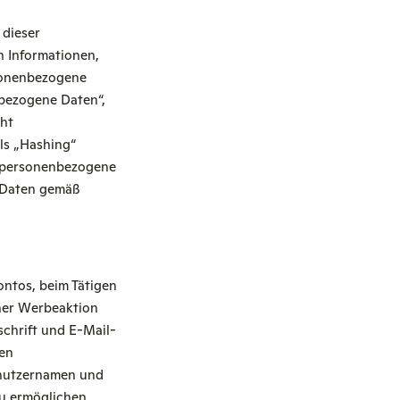
 dieser
n Informationen,
rsonenbezogene
nbezogene Daten“,
cht
als „Hashing“
t personenbezogene
 Daten gemäß
ontos, beim Tätigen
iner Werbeaktion
chrift und E-Mail-
nen
Benutzernamen und
zu ermöglichen,