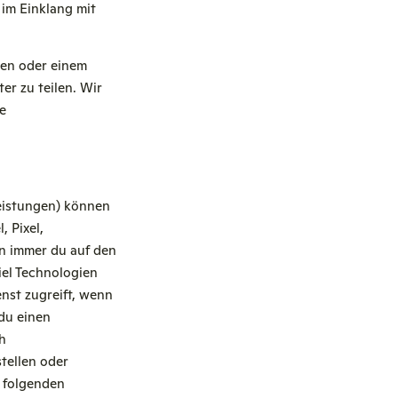
 im Einklang mit
ren oder einem
er zu teilen. Wir
e
leistungen) können
 Pixel,
n immer du auf den
iel Technologien
nst zugreift, wenn
du einen
h
tellen oder
m folgenden