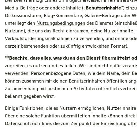
Der Dienst ermöglicht es dir möglicherweise, mittels interakti
Media-Beiträge oder andere Inhalte („
Benutzerinhalte
“) einz
Diskussionsforen, Blog-Kommentare, Galerie-Beiträge oder W
unterliegt den
Nutzungsbedingungen
des Dienstes (einschlie
Nutzung), die uns das Recht einräumen, deine Nutzerinhalte –
Verkaufsförderungsmaßnahmen zu verwenden, und online oder 
derzeit bestehenden oder zukünftig entwickelten Format).
**Beachte, dass alles, was du an den Dienst übermittelst ode
zugreifen, es nutzen und es teilen. Wir sind nicht dafür veran
verwenden. Personenbezogene Daten, wie dein Name, dein Ben
können zusammen mit deinen Benutzerinhalten öffentlich an
Zusammenhang mit bestimmten Aktivitäten öffentlich verbreite
bekannt gegeben wirst.
Einige Funktionen, die es Nutzern ermöglichen, Nutzerinhalt
über eine solche Funktion übermittelten Inhalte können direk
Datenschutzrichtlinie, die zum Zeitpunkt der Einreichung offe