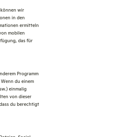
 können wir
ionen in den
rmationen ermitteln
 von mobilen
fügung, das für
 anderem Programm
n. Wenn du einem
sw.) einmalig
lten von dieser
dass du berechtigt