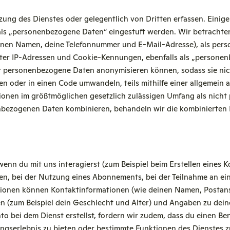
ung des Dienstes oder gelegentlich von Dritten erfassen. Einige
als „personenbezogene Daten“ eingestuft werden. Wir betrachte
 deinen Namen, deine Telefonnummer und E-Mail-Adresse), als pe
nter IP-Adressen und Cookie-Kennungen, ebenfalls als „persone
wir personenbezogene Daten anonymisieren können, sodass sie ni
n oder in einen Code umwandeln, teils mithilfe einer allgemein 
ionen im größtmöglichen gesetzlich zulässigen Umfang als nich
bezogenen Daten kombinieren, behandeln wir die kombinierten
wenn du mit uns interagierst (zum Beispiel beim Erstellen eines K
gen, bei der Nutzung eines Abonnements, bei der Teilnahme an e
tionen können Kontaktinformationen (wie deinen Namen, Postans
n (zum Beispiel dein Geschlecht und Alter) und Angaben zu dei
to bei dem Dienst erstellst, fordern wir zudem, dass du einen 
ungserlebnis zu bieten oder bestimmte Funktionen des Dienstes 