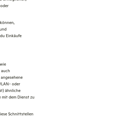
 oder
 können,
 und
 du Einkäufe
 wie
r auch
, angesehene
 WLAN- oder
t) ähnliche
 mit dem Dienst zu
ese Schnittstellen