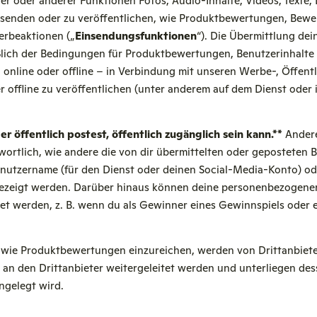
ver oder anderer Funktionen Fotos, Audio-Inhalte, Videos, Texte, 
usenden oder zu veröffentlichen, wie Produktbewertungen, Bew
erbeaktionen („
Einsendungsfunktionen
“). Die Übermittlung dei
ßlich der Bedingungen für Produktbewertungen, Benutzerinhalte
 online oder offline – in Verbindung mit unseren Werbe-, Öffentl
offline zu veröffentlichen (unter anderem auf dem Dienst oder 
r öffentlich postest, öffentlich zugänglich sein kann.**
Andere
twortlich, wie andere die von dir übermittelten oder geposteten 
utzername (für den Dienst oder deinen Social-Media-Konto) od
gezeigt werden. Darüber hinaus können deine personenbezogene
t werden, z. B. wenn du als Gewinner eines Gewinnspiels oder e
e wie Produktbewertungen einzureichen, werden von Drittanbieter
t an den Drittanbieter weitergeleitet werden und unterliegen des
ngelegt wird.