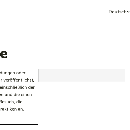
S
Deutsch
p
r
ie
a
c
endungen oder
 veröffentlichst,
h
inschließlich der
n und die einen
e
 Besuch, die
raktiken an.