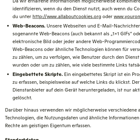
Da wir erhaltene Informationen möglicherweise kombinier
identifizieren, wenn du den Dienst nutzt, auch wenn du Co
du unter
http://www.allaboutcookies.org
oder
www.youronl
Web-Beacons.
Unsere Webseiten und E-Mail-Nachrichten 
sogenannte Web-Beacons (auch bekannt als „1x1 GIFs“ ode
elektronische Bild oder jeder andere Web-Programmiercode
Web-Beacons oder ähnliche Technologien können für vers
zu zählen, um zu verfolgen, wie Benutzer durch den Dienst 
wurden oder um zu zählen, wie viele bestimmte Links tats
Eingebettete Skripte.
Ein eingebettetes Skript ist ein P
zu erfassen, beispielsweise auf welche Links du klickst.
Dienstanbieter auf dein Gerät heruntergeladen, ist nur ak
gelöscht.
Darüber hinaus verwenden wir möglicherweise verschiedene an
Technologien, die Nutzungsdaten und ähnliche Informationen
Rechte am geistigen Eigentum erfassen.
Standortdaten