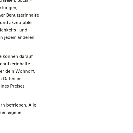
Dateien, Social-
ertungen,
ner Benutzerinhalte
 und akzeptable
ichkeits- und
in jedem anderen
 können darauf
Benutzerinhalte
er dein Wohnort,
n Daten im
ines Preises
n betrieben. Alle
sen eigener