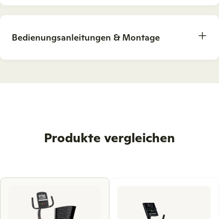
Bedienungsanleitungen & Montage
Produkte vergleichen
Use
left
and