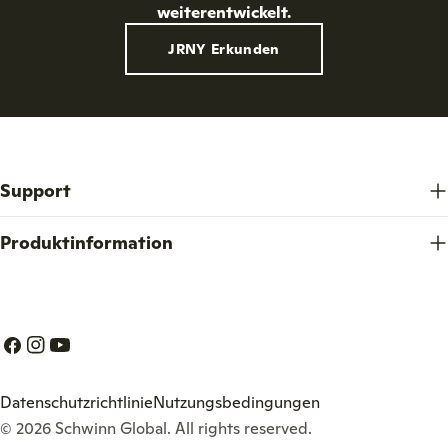
weiterentwickelt.
JRNY Erkunden
Support
Produktinformation
Facebook
Instagram
Youtube
Datenschutzrichtlinie
Nutzungsbedingungen
© 2026
Schwinn Global
. All rights reserved.