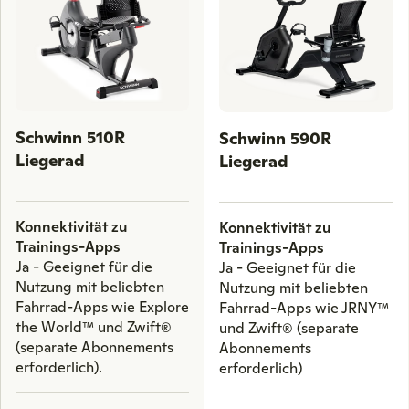
right
arrow
keys
to
scroll
through
Schwinn 510R
Schwinn 590R
comparison
Liegerad
Liegerad
products.
Konnektivität zu
Konnektivität zu
Trainings-Apps
Trainings-Apps
Ja - Geeignet für die
Ja - Geeignet für die
Nutzung mit beliebten
Nutzung mit beliebten
Fahrrad-Apps wie Explore
Fahrrad-Apps wie JRNY™
the World™ und Zwift®
und Zwift® (separate
(separate Abonnements
Abonnements
erforderlich).
erforderlich)